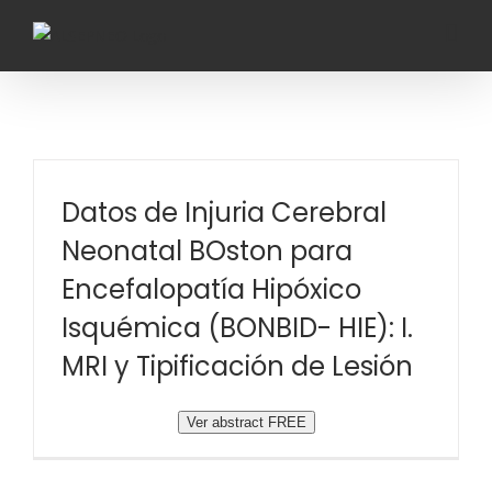
Saltar
al
contenido
Datos de Injuria Cerebral
Neonatal BOston para
Encefalopatía Hipóxico
Isquémica (BONBID- HIE): I.
MRI y Tipificación de Lesión
Ver abstract FREE